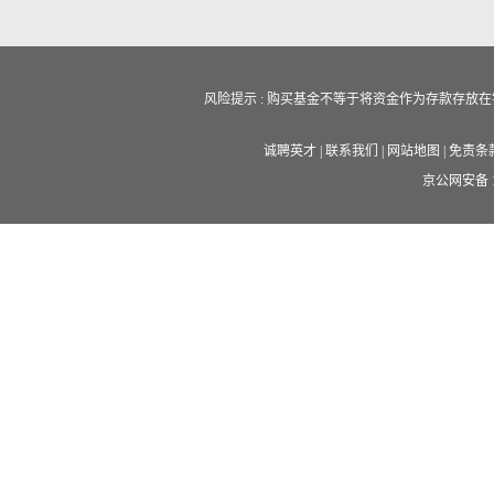
风险提示 : 购买基金不等于将资金作为存款存
诚聘英才
|
联系我们
|
网站地图
|
免责条
京公网安备 11