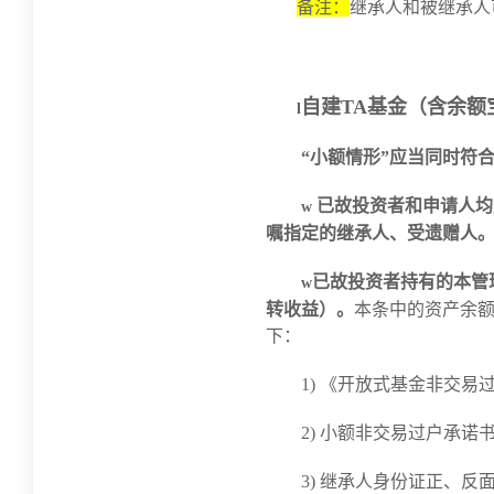
备注：
继承人和被继承人
自建TA基金（含余额
l
“小额情形”应当同时符
已故投资者和申请人均
w
嘱指定的继承人、受遗赠人
已故投资者持有的本管
w
转收益
）。
本条中的资产余
下：
1) 《开放式基金非交
2) 小额非交易过户承诺
3) 继承人身份证正、