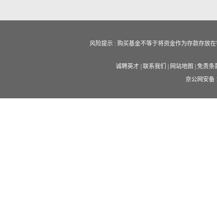
风险提示 : 购买基金不等于将资金作为存款存
诚聘英才
|
联系我们
|
网站地图
|
免责条
京公网安备 11