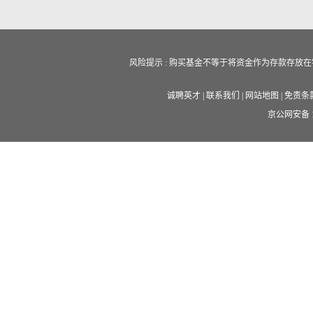
风险提示 : 购买基金不等于将资金作为存款存
诚聘英才
|
联系我们
|
网站地图
|
免责条
京公网安备 11