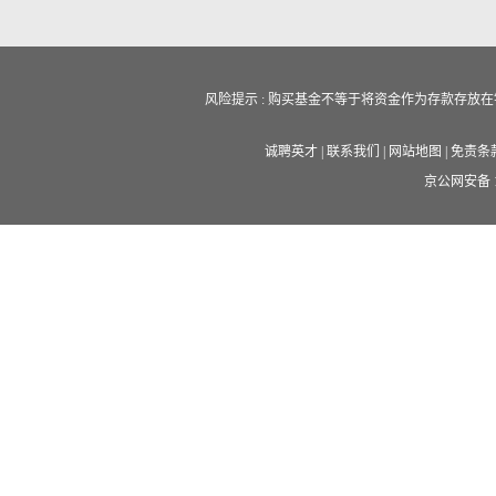
风险提示 : 购买基金不等于将资金作为存款存
诚聘英才
|
联系我们
|
网站地图
|
免责条
京公网安备 11