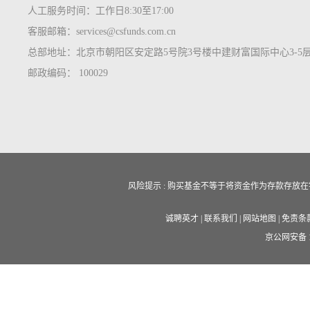
人工服务时间：工作日8:30至17:00
客服邮箱：services@csfunds.com.cn
总部地址：北京市朝阳区安定路5号院3号楼中建财富国际中心3-5
邮政编码： 100029
风险提示 : 购买基金不等于将资金作为存款存
诚聘英才
|
联系我们
|
网站地图
|
免责条
京公网安备 11