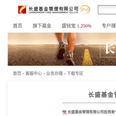
首页
旗下基金
盛钱宝
1.256%
专户理
首页
客服中心
业务办理
下载专区
>
>
>
长盛基金
长盛基金管理有限公司投资者