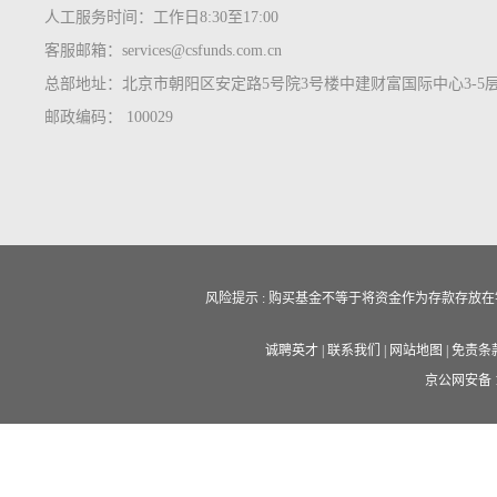
人工服务时间：工作日8:30至17:00
客服邮箱：services@csfunds.com.cn
总部地址：北京市朝阳区安定路5号院3号楼中建财富国际中心3-5
邮政编码： 100029
风险提示 : 购买基金不等于将资金作为存款存
诚聘英才
|
联系我们
|
网站地图
|
免责条
京公网安备 11