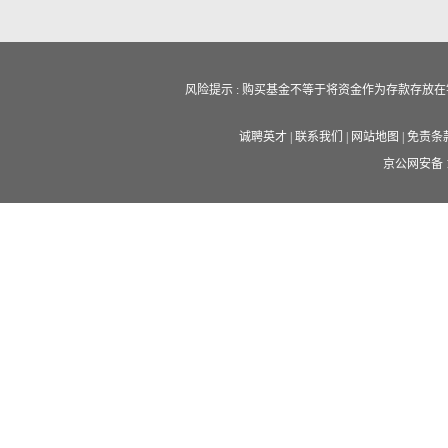
风险提示 : 购买基金不等于将资金作为存款存
诚聘英才
|
联系我们
|
网站地图
|
免责条
京公网安备 11