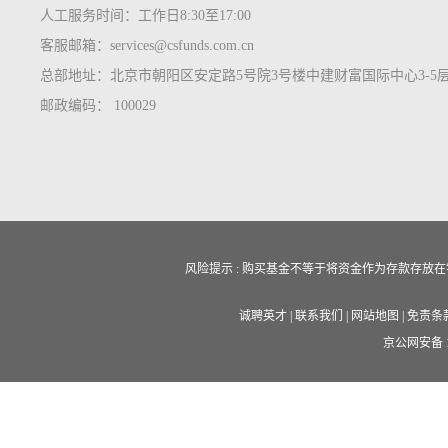
人工服务时间：工作日8:30至17:00
客服邮箱：services@csfunds.com.cn
总部地址：北京市朝阳区安定路5号院3号楼中建财富国际中心3-5
邮政编码： 100029
风险提示 : 购买基金不等于将资金作为存款存
诚聘英才
|
联系我们
|
网站地图
|
免责条
京公网安备 11