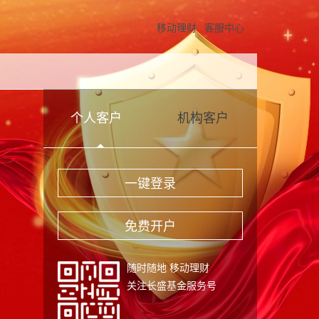
移动理财
客服中心
个人客户
机构客户
一键登录
免费开户
随时随地 移动理财
关注长盛基金服务号