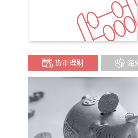
货币理财
海