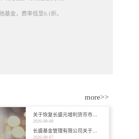
他基金，费率低至0.1折。
more>>
关于恢复长盛元增利货币市…
2026-08-08
长盛基金管理有限公司关于…
2026-08-07