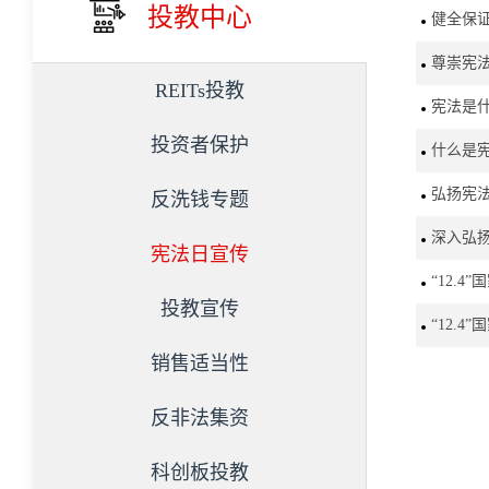
投教中心
健全保
尊崇宪
REITs投教
宪法是
投资者保护
什么是
弘扬宪
反洗钱专题
深入弘
宪法日宣传
“12.
投教宣传
“12.
销售适当性
反非法集资
科创板投教