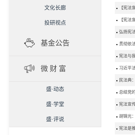
文化长廊
【宪法
【宪法
投研视点
弘扬宪
基金公告
贯彻依
宪法与
微 财 富
习近平
民法典
盛·动态
总结党
盛·学堂
宪法宣
胡锦光
盛·评说
宪法是