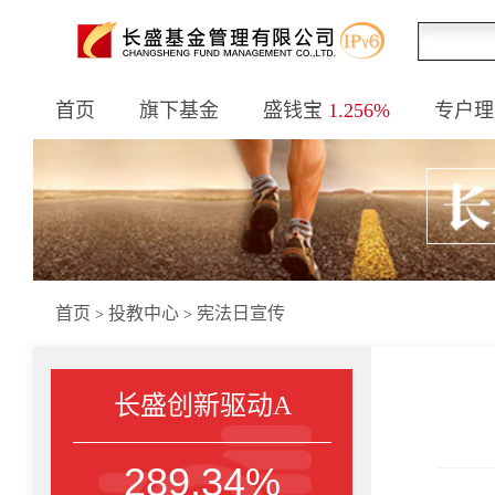
首页
旗下基金
盛钱宝
1.256%
专户理
首页
投教中心
宪法日宣传
>
>
长盛创新驱动A
289.34%