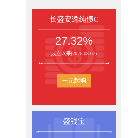
长盛安逸纯债C
27.32%
成立以来(2026-08-07)
一元起购
盛钱宝