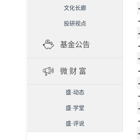
文化长廊
投研视点
基金公告
微 财 富
盛·动态
盛·学堂
盛·评说