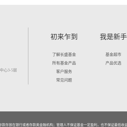
初来乍到
我是新手
了解长盛基金
基金超市
所有基金产品
产品优选
心3-5层
客户服务
常见问题
作为存款存放在银行或者存款类金融机构；管理人不保证基金一定盈利，也不保证最低收