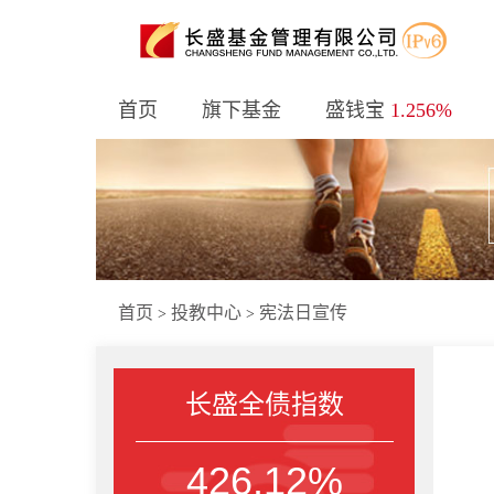
首页
旗下基金
盛钱宝
1.256%
首页
投教中心
宪法日宣传
>
>
长盛全债指数
426.12%