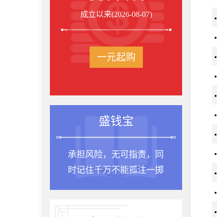
成立以来(2026-08-07)
一元起购
盛钱宝
承担风险，无可指责，同
种一棵树
时记住千万不能孤注一掷
是十年前