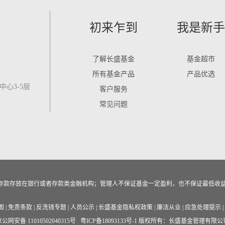
初来乍到
我是新手
了解长盛基金
基金超市
所有基金产品
产品优选
心3-5层
客户服务
常见问题
作为存款存放在银行或者存款类金融机构；管理人不保证基金一定盈利，也不保证最低收
图
|
免责条款
|
反洗钱专题
|
人员公示
|
长盛基金隐私权政策
|
廉洁从业
|
应急处理提示
|
公网安备 11010502040315号
粤ICP备18093133号-1
版权所有：长盛基金管理有限公