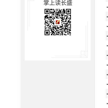
掌上读长盛