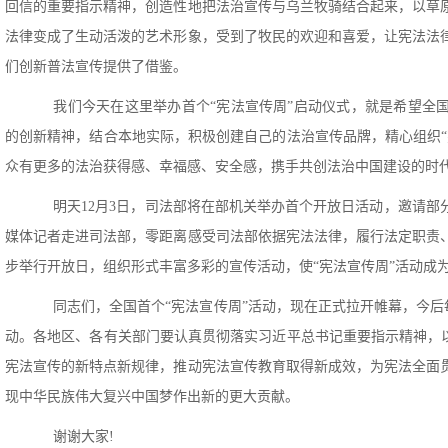
回信的重要指示精神，创造性地把法治宣传与乌兰牧骑结合起来，以草
法律变成了生动活泼的艺术形象，受到了牧民的欢迎和喜爱，让宪法法
们创新普法宣传提供了借鉴。
我们今天在这里举办首个“宪法宣传周”启动仪式，就是希望全国
的创新精神，结合本地实际，积极创建自己的法治宣传品牌，精心组织“
众有更多的法治获得感、幸福感、安全感，携手共创法治中国建设的时
明天12月3日，司法部将在部机关举办首个开放日活动，邀请部
媒体记者走进司法部，零距离感受司法部依据宪法法律，履行法定职责
步举行开放日，组织形式丰富多彩的宣传活动，使“宪法宣传周”活动成
同志们，全国首个“宪法宣传周”活动，现在正式拉开帷幕，今后每
动。各地区、各有关部门要认真贯彻落实习近平总书记重要指示精神，以
宪法宣传的新特点新规律，推动宪法宣传教育取得新成效，为宪法全面
现中华民族伟大复兴中国梦作出新的更大贡献。
谢谢大家!