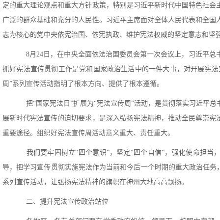
定的重大理论观点和重大方针政策，特别是习近平新时代中国特色社会
广泛的群众基础和充分的人民性。习近平主席面对全体人民代表和全国
志为核心的党中央依宪治国、依宪执政、维护宪法权威的坚定意志和坚
8月24日，在中央全面依法治国委员会第一次会议上，习近平总
抓好宪法宣传贯彻工作是党和国家政治生活中的一件大事，对开展宪法
周”系列宣传活动指明了根本方向、提供了根本遵循。
把“国家宪法日”扩展为“宪法宣传周”活动，是贯彻落实习近平总
展新时代宪法宣传的迫切要求，是深入弘扬宪法精神，推动全民尊崇宪
重要途径。组织好宪法宣传周活动意义重大、责任重大。
我们要牢固树立“四个意识”，坚定“四个自信”，强化使命担当
导，把学习宣传贯彻实施宪法作为当前和今后一个时期的重大政治任务，
系列宣传活动，让弘扬宪法精神的旗帜在神州大地高高飘扬。
二、提升宪法宣传政治站位