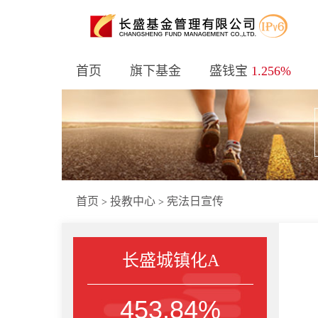
首页
旗下基金
盛钱宝
1.256%
首页
投教中心
宪法日宣传
>
>
长盛城镇化A
453.84%