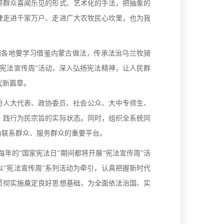
原群众喜闻乐见的形式、艺术化的手法，把抽象的
律走进千家万户、走进广大农牧民心坎里，也为我
各地要学习借鉴内蒙古做法，传承法治乌兰牧骑
宪法宣传周”活动，深入弘扬宪法精神，让人民群
代新篇章。
分人大代表、政协委员、社会公众、大中专师生、
、践行为民宗旨的实际状态。同时，组织全系统同
为联系群众、服务群众的重要平台。
年的“国家宪法日”期间都将开展“宪法宣传周”活
“宪法宣传周”系列活动为牵引，认真把握新时代
贯彻实施奠定良好思想基础，为全面依法治国、实