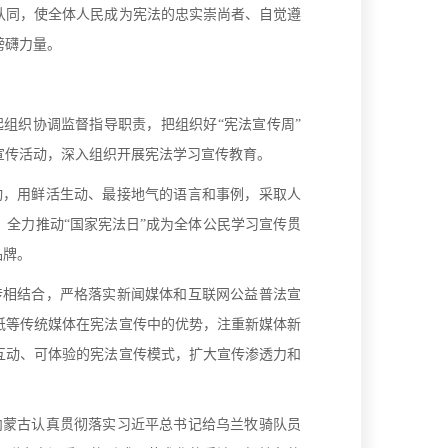
认同，使全体人民成为宪法的忠实崇尚者、自觉遵
磅礴力量。
织协调监督指导职责，把组织好“宪法宣传周”
宣传活动，深入组织开展宪法学习宣传教育。
，用鲜活生动、最接地气的语言和事例，采取人
全力推动“国家宪法日”成为全体公民学习宣传贯
品牌。
相结合，严格落实新闻媒体和互联网公益普法宣
纸等传统媒体在宪法宣传中的优势，注重新媒体新
互动、可体验的宪法宣传模式，扩大宣传渗透力和
蒙古认真贯彻落实习近平总书记给乌兰牧骑队员