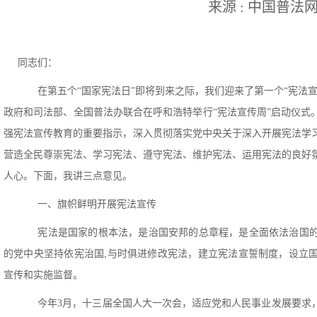
来源 : 中国普法
同志们：
在第五个“国家宪法日”即将到来之际，我们迎来了第一个“宪法宣
政府和司法部、全国普法办联合在呼和浩特举行“宪法宣传周”启动仪式
强宪法宣传教育的重要指示，深入贯彻落实党中央关于深入开展宪法学
营造全民尊崇宪法、学习宪法、遵守宪法、维护宪法、运用宪法的良好
投资箴言
人心。下面，我讲三点意见。
一、旗帜鲜明开展宪法宣传
一棵树最合适的时间
宪法是国家的根本法，是治国安邦的总章程，是全面依法治国的
十年前，其次是现在。
的党中央坚持依宪治国,与时俱进修改宪法，建立宪法宣誓制度，设立
宣传和实施监督。
今年3月，十三届全国人大一次会，适应党和人民事业发展要求，