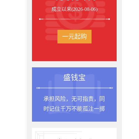
成立以来(2026-08-06)
一元起购
盛钱宝
承担风险，无可指责，同
种
时记住千万不能孤注一掷
是