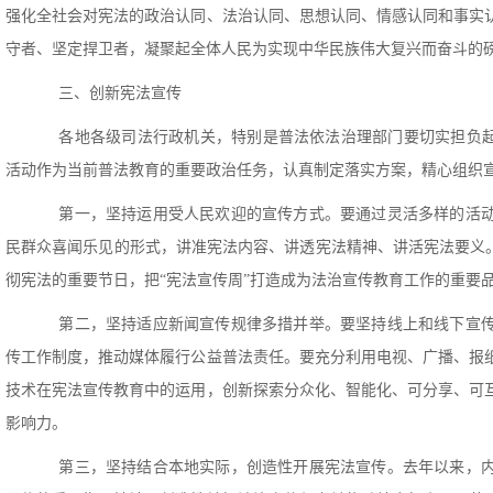
强化全社会对宪法的政治认同、法治认同、思想认同、情感认同和事实
守者、坚定捍卫者，凝聚起全体人民为实现中华民族伟大复兴而奋斗的
三、创新宪法宣传
各地各级司法行政机关，特别是普法依法治理部门要切实担负起组
活动作为当前普法教育的重要政治任务，认真制定落实方案，精心组织
第一，坚持运用受人民欢迎的宣传方式。要通过灵活多样的活动
民群众喜闻乐见的形式，讲准宪法内容、讲透宪法精神、讲活宪法要义。
彻宪法的重要节日，把“宪法宣传周”打造成为法治宣传教育工作的重要
第二，坚持适应新闻宣传规律多措并举。要坚持线上和线下宣传
传工作制度，推动媒体履行公益普法责任。要充分利用电视、广播、报
技术在宪法宣传教育中的运用，创新探索分众化、智能化、可分享、可
影响力。
第三，坚持结合本地实际，创造性开展宪法宣传。去年以来，内