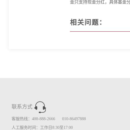
金只支持现金分红，具体基金
相关问题：
联系方式
客服热线：400-888-2666 010-86497888
人工服务时间：工作日8:30至17:00