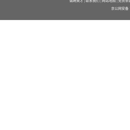
诚聘英才
|
联系我们
|
网站地图
|
免责条
京公网安备 11