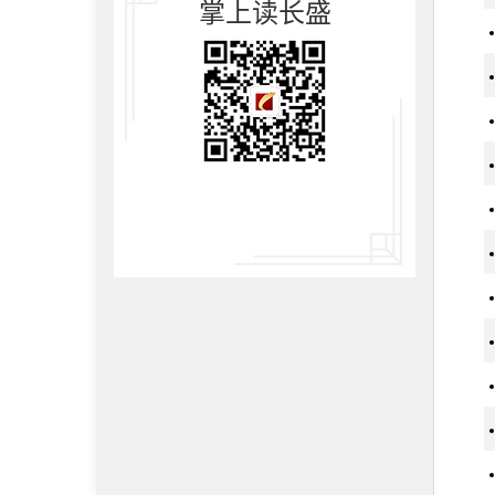
掌上读长盛