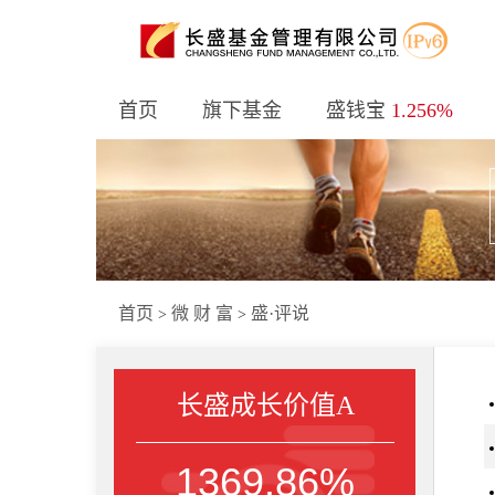
首页
旗下基金
盛钱宝
1.256%
首页
微 财 富
盛·评说
>
>
长盛成长价值A
1369.86%