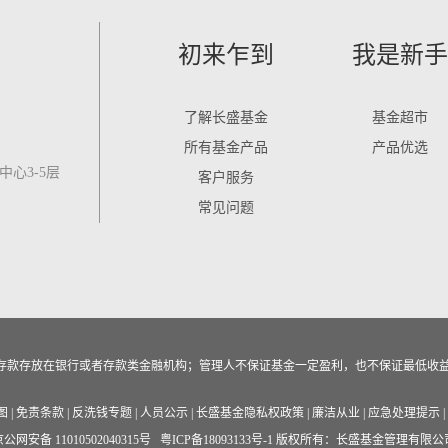
初来乍到
我是新手
了解长盛基金
基金超市
所有基金产品
产品优选
心3-5层
客户服务
常见问题
作为存款存放在银行或者存款类金融机构；管理人不保证基金一定盈利，也不保证最低收
图
|
免责条款
|
反洗钱专题
|
人员公示
|
长盛基金隐私权政策
|
廉洁从业
|
应急处理提示
|
公网安备 11010502040315号
粤ICP备18093133号-1
版权所有：长盛基金管理有限公