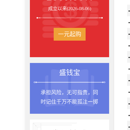
成立以来(2026-08-06)
一元起购
盛钱宝
承担风险，无可指责，同
时记住千万不能孤注一掷