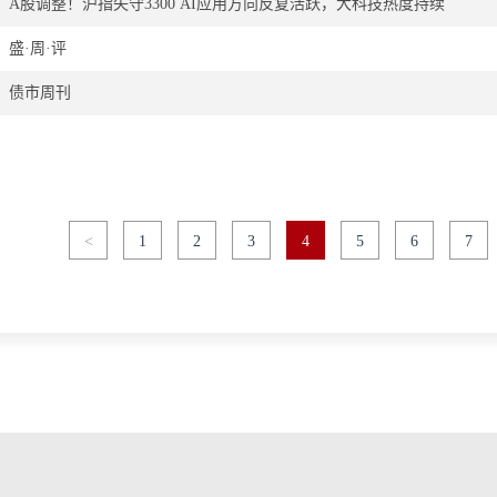
A股调整！沪指失守3300 AI应用方向反复活跃，大科技热度持续
盛·周·评
债市周刊
<
1
2
3
4
5
6
7