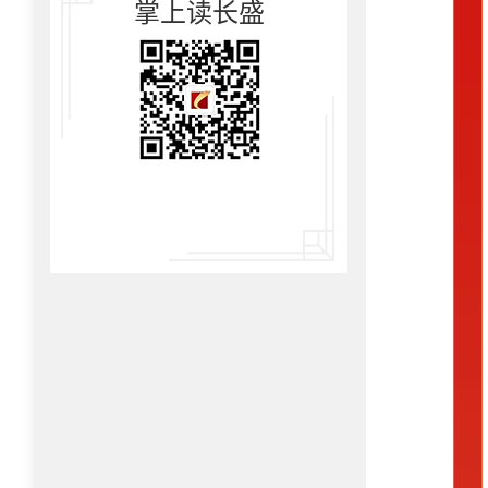
掌上读长盛