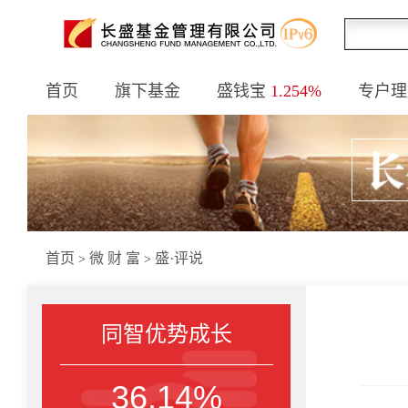
首页
旗下基金
盛钱宝
1.254%
专户理
首页
微 财 富
盛·评说
>
>
同智优势成长
36.14%