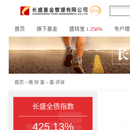
首页
旗下基金
盛钱宝
1.256%
专户理
首页
微 财 富
盛·评说
>
>
长盛全债指数
425.13%