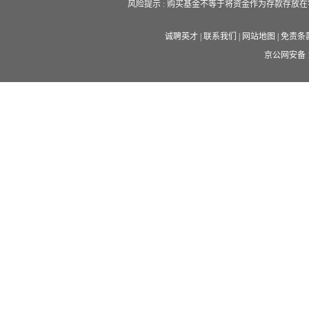
风险提示 : 购买基金不等于将资金作为存款存
诚聘英才
|
联系我们
|
网站地图
|
免责条
京公网安备 11