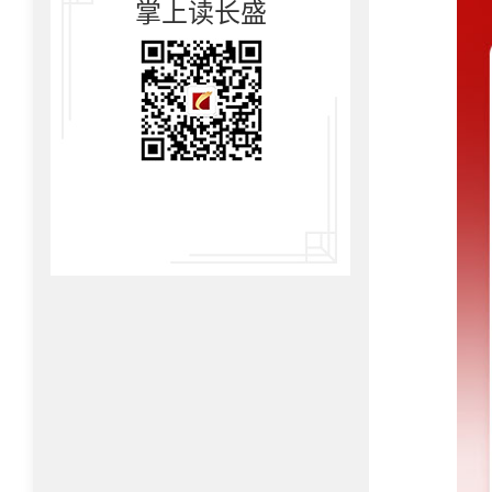
掌上读长盛