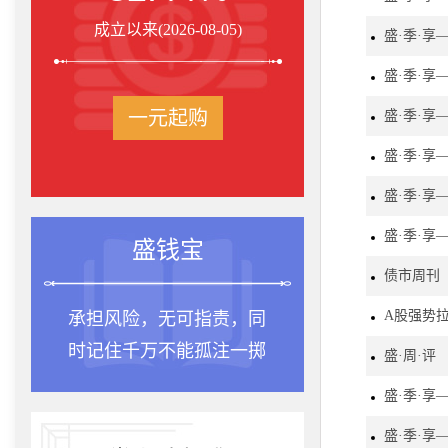
成立以来(2026-08-05)
盛·季·享
盛·季·
一元起购
盛·季·享
盛·季·享
盛·季·享
盛·季·享
盛钱宝
投
债市周刊
A股强势拉
承担风险，无可指责，同
种一棵树最
时记住千万不能孤注一掷
是十年前，
盛·周·评
盛·季·享
盛·季·享