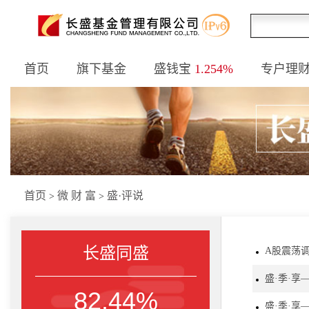
首页
旗下基金
盛钱宝
1.254%
专户理
首页
微 财 富
盛·评说
>
>
长盛同盛
A股震荡
盛·季·享
82.44%
盛·季·享