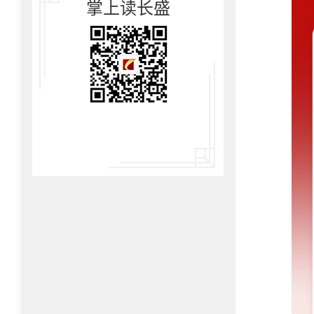
掌上读长盛