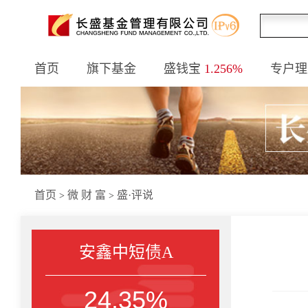
首页
旗下基金
盛钱宝
1.256%
专户理
首页
微 财 富
盛·评说
>
>
安鑫中短债A
24.35%