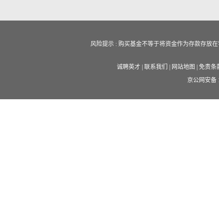
风险提示 : 购买基金不等于将资金作为存款存
诚聘英才
|
联系我们
|
网站地图
|
免责条
京公网安备 11