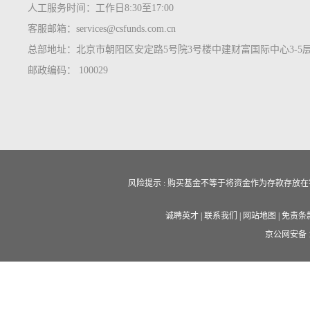
人工服务时间：工作日8:30至17:00
客服邮箱：services@csfunds.com.cn
总部地址：北京市朝阳区安定路5号院3号楼中建财富国际中心3-5
邮政编码： 100029
风险提示 : 购买基金不等于将资金作为存款存
诚聘英才
|
联系我们
|
网站地图
|
免责条
京公网安备 11