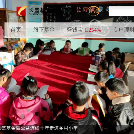
Previous
首页
旗下基金
盛钱宝
1.254%
专户理