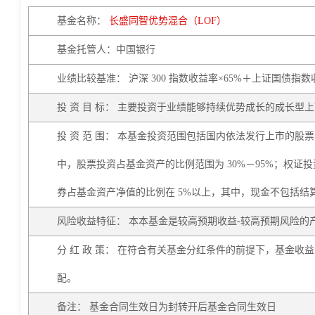
基金名称：
长盛同智优势混合（LOF）
基金托管人：中国银行
业绩比较基准： 沪深 300 指数收益率×65%＋上证国债指
投 资 目 标： 主要投资于业绩能够持续优势成长的成长
投 资 范 围： 本基金投资范围包括国内依法发行上市的
中，股票投资占基金资产的比例范围为 30%－95%；权证
券占基金资产净值的比例在 5%以上，其中，现金不包括结
风险收益特征： 本本基金是较高预期收益-较高预期风险
分 红 政 策： 在符合有关基金分红条件的前提下，基金
配。
备注： 基金合同生效日为封转开后基金合同生效日