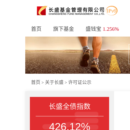
首页
旗下基金
盛钱宝
1.256%
首页
关于长盛
许可证公示
>
>
长盛全债指数
426.12%