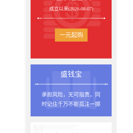
成立以来(2026-08-07)
一元起购
盛钱宝
承担风险，无可指责，同
时记住千万不能孤注一掷