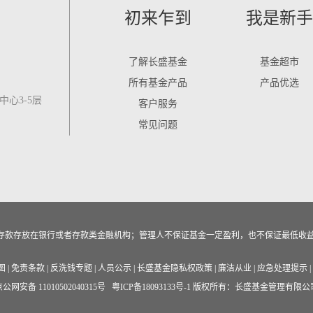
初来乍到
我是新手
了解长盛基金
基金超市
所有基金产品
产品优选
心3-5层
客户服务
常见问题
作为存款存放在银行或者存款类金融机构；管理人不保证基金一定盈利，也不保证最低收
图
|
免责条款
|
反洗钱专题
|
人员公示
|
长盛基金隐私权政策
|
廉洁从业
|
应急处理提示
|
公网安备 11010502040315号
粤ICP备18093133号-1
版权所有：长盛基金管理有限公