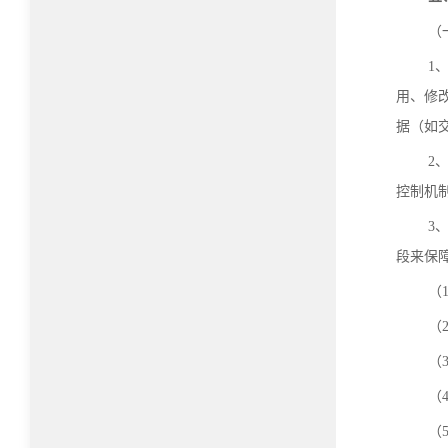
（
1
用、修
据（如交
2
控制机
3
段来保
（
（
（
（
（