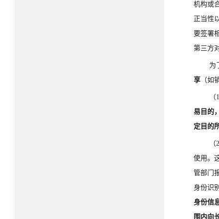
机构或
正当性
要签署
第三方
为
享
（如
（
易目的
定目的
（
使用。
管部门
身份识
身份信
围内向