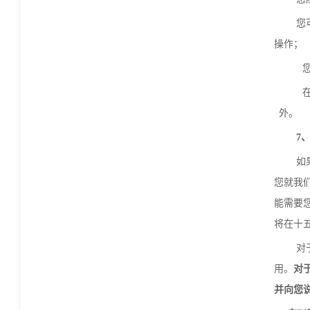
您
操作；
外。
7
如
您就我
能需要
将在十
对
用。
对
并向您