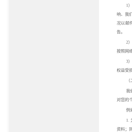
1
响、我
况以邮
告。
2
按照网
3
权益受
（
我
对您的
例
1
资料；