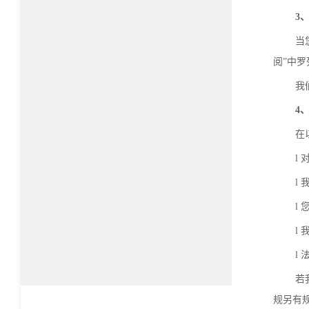
3
当
阅”中
我
4
在
l
l
l
l
l
若
规另有