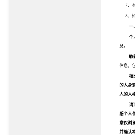
7
、
8
、
一
个
息。
敏
信息，
相
的人身
人的人
请
感个人
意仅浏
并确认