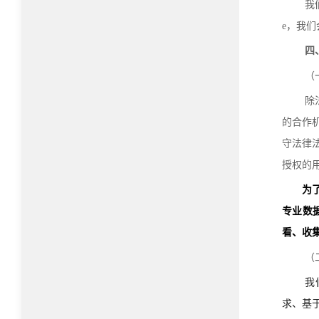
我
e，我
四
（
除
的合作
守法律
授权的
为
专业数
看、收
（
我
求、基