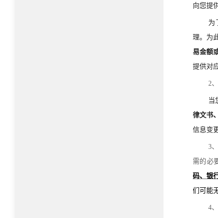
向您提
为
理。为
易金额
提供对
2
当
律文书
信息变
3
需的必
码、银
们可能
4