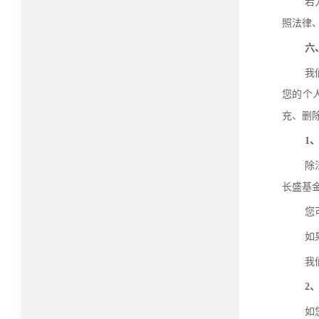
若
照法律
六
我
您的个
充、删
1
除
长盛基
您
如
我
2
如