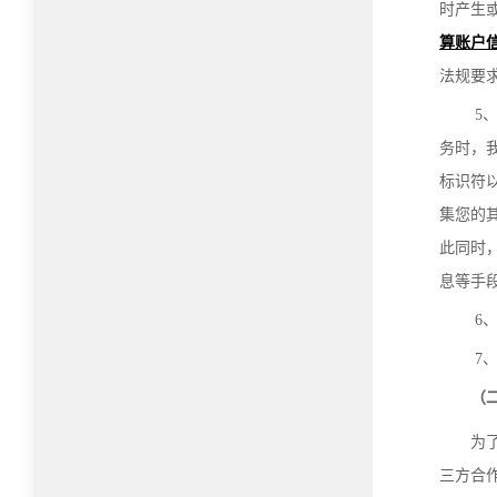
时产生
算账户
法规要
5
务时，
标识符
集您的
此同时
息等手
6
7
（
为
三方合