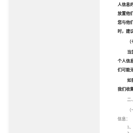
人信息
放置他们
您与他
时，建
（
当
个人信
们可能
如
我们收
二
（
信息：
1