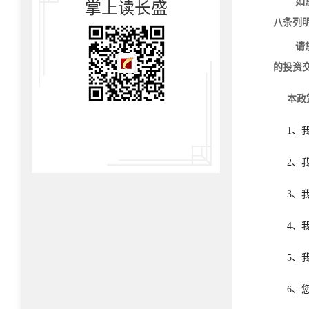
如
掌上读长盛
八条列
请
的投资
本政
1
、
2
、
3
、我
4
、
5
、
6
、