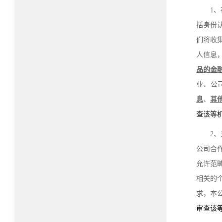
1
括身份
们将收
人信息
品的金
业、公
息
、
其
查该等
2
公司合
允许范
相关的
求，本
审查该