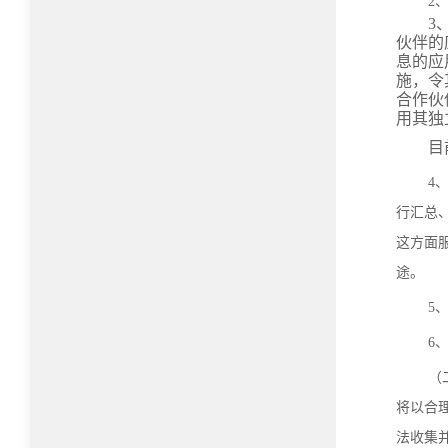
2
3
伙伴的
息的应
施，令
合作伙
用其独
目
4
行汇总
这方面
途。
5
6
（
将以合
法收集