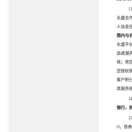
（
长盛合
人信息
围内与
长盛平
品或服
续；将
您授权
客户积
其服务
（
银行、
（
O，债