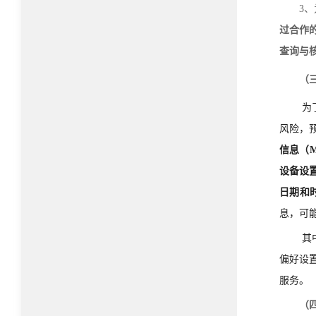
3
过合作
查询与
（
为
风险，
信息（M
设备设
日期和
息，可
其
偏好设
服务。
（