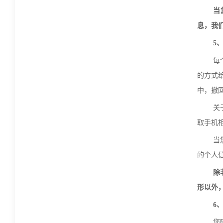
当
息，我
5
每
的方式
中，撤
关
取手机
当
的个人
除
形以外
6
您