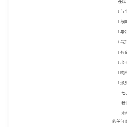
在以
l
与
l
与
l
与
l
与
l
有
l
出
l
响
l
涉
七
我
未
的任何