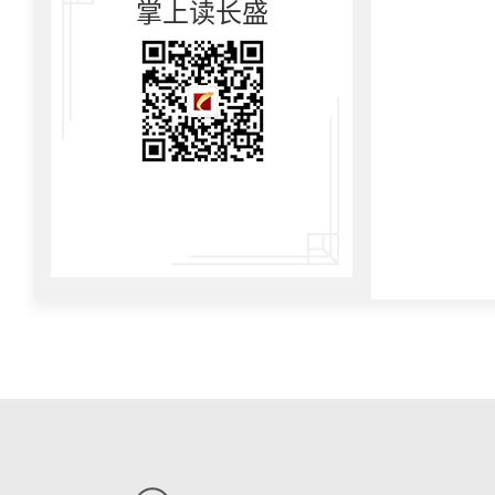
掌上读长盛