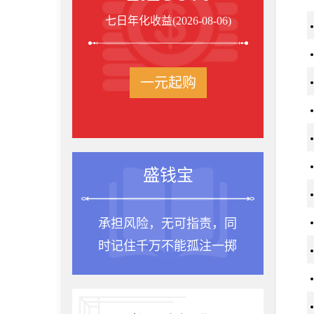
七日年化收益(2026-08-06)
一元起购
盛钱宝
承担风险，无可指责，同
时记住千万不能孤注一掷