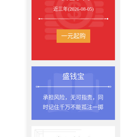
近三年(2026-08-05)
一元起购
盛钱宝
承担风险，无可指责，同
时记住千万不能孤注一掷