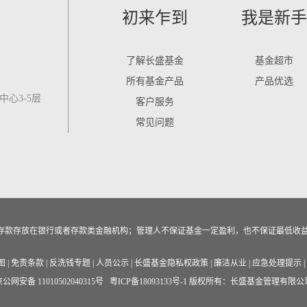
初来乍到
我是新手
了解长盛基金
基金超市
所有基金产品
产品优选
心3-5层
客户服务
常见问题
作为存款存放在银行或者存款类金融机构；管理人不保证基金一定盈利，也不保证最低收
图
|
免责条款
|
反洗钱专题
|
人员公示
|
长盛基金隐私权政策
|
廉洁从业
|
应急处理提示
|
公网安备 11010502040315号
粤ICP备18093133号-1
版权所有：长盛基金管理有限公