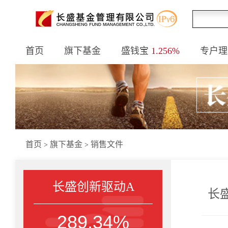
首页
旗下基金
盛钱宝
1.256%
专户理
首页
旗下基金
销售文件
>
>
长盛创新驱动A
长
289.34%