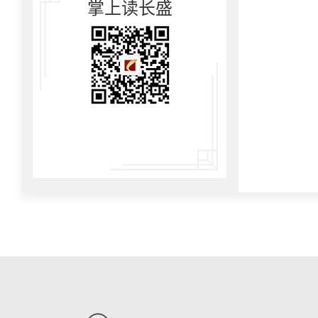
掌上读长盛