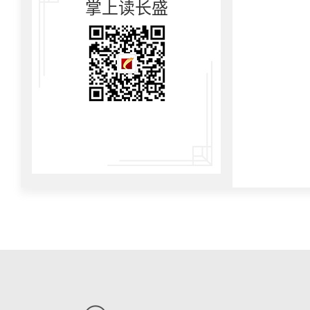
掌上读长盛