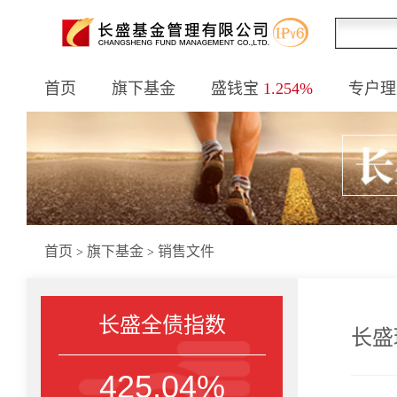
首页
旗下基金
盛钱宝
1.254%
专户理
首页
旗下基金
销售文件
>
>
长盛全债指数
长盛
425.04%