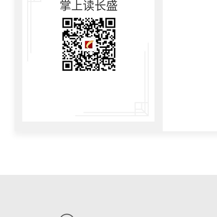
掌上读长盛