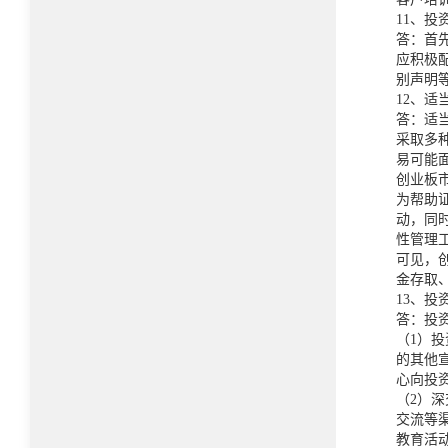
11、
答：首
应积极
别声明
12、
答：适
采取多
易可能
创业板
为帮助
动，同
性管理
可见，
金存取
13、
答：投
（1）
的其他
心向投
（2）
交流等
教育活