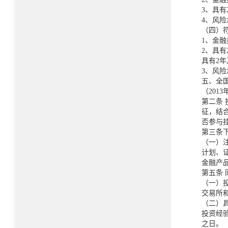
3、具
4、风
（四）
1、金融
2、具
具有2
3、风
五、全
（2013
第二条
征，结
否参与
第三条
（一）注
计划、
金融产
第五条
（一）
交易所
（二）
投资经
之日。