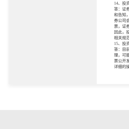
14、
答：证
和告知
券公司
票，证
因此，
相关规
15、
答：目
理，可
票公开
详细的