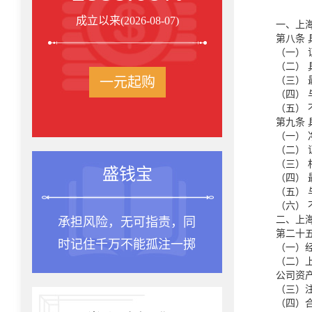
成立以来(2026-08-07)
一、上
第八条
（一） 
（二）
一元起购
（三） 
（四）
（五）
第九条
（一） 
（二） 
（三）
投资箴言
（四） 
（五）
（六）
二、上
种一棵树最合适的时间
第二十
是十年前，其次是现在。
（一）
（二）
公司资产
（三）注
（四）合