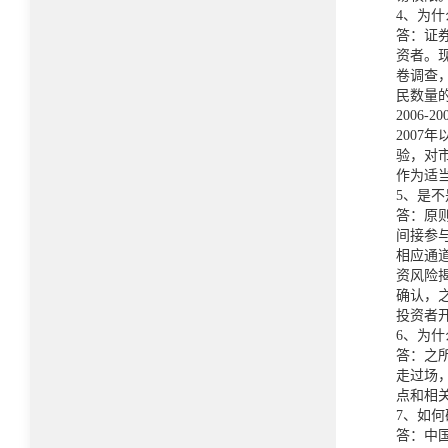
4、为
答：证
资者。现
卷调查
民数量
2006
200
验，对
作为适
5、是
答：原
间接参
相应通
资风险
确认，
投资者
6、为
答：之
走过场
点和相
7、如
答：中