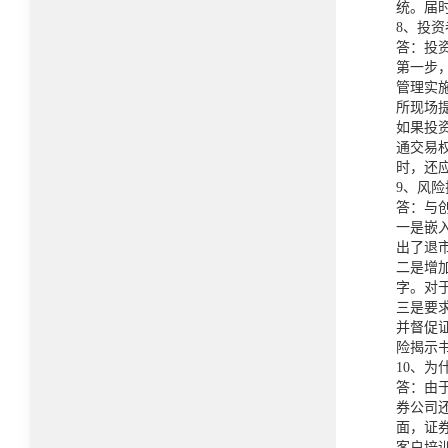
统。届
8、投
答：投
第一步
管理实
所现场
如果投
通交易
时，还
9、风
答：与
一是嵌
出了退
二是增
字。对
三是要
并督促
险揭示
10、
答：由
券公司
面，证
客户培