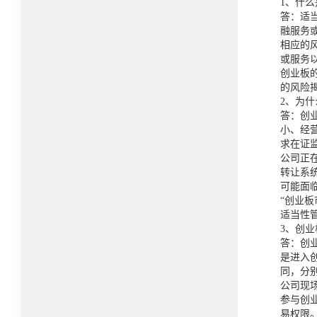
1、什
答：适
融服务
相应的
或服务
创业板
的风险
2、为
答：创
小、经
求在证
公司正
转让系
可能面临
“创业
适当性
3、创
答：创
是进入
同，分
公司现
参与创
易权限