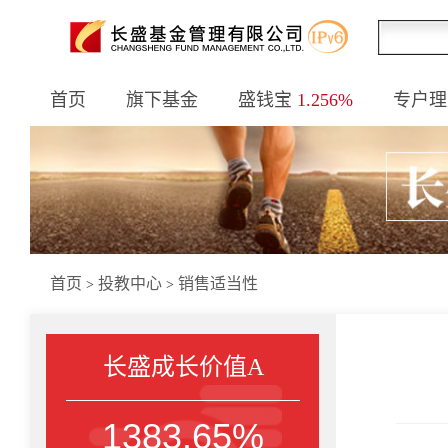
首页
旗下基金
盛钱宝
1.256%
专户理
首页
投教中心
销售适当性
>
>
长盛成长价值A
1383.65%