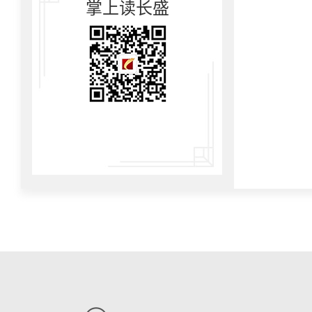
掌上读长盛