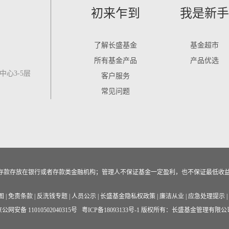
初来乍到
我是新手
了解长盛基金
基金超市
所有基金产品
产品优选
心3-5层
客户服务
常见问题
作为存款存放在银行或者存款类金融机构；管理人不保证基金一定盈利，也不保证最低收
图
|
免责条款
|
反洗钱专题
|
人员公示
|
长盛基金隐私权政策
|
廉洁从业
|
应急处理提示
|
公网安备 11010502040315号
粤ICP备18093133号-1
版权所有：长盛基金管理有限公