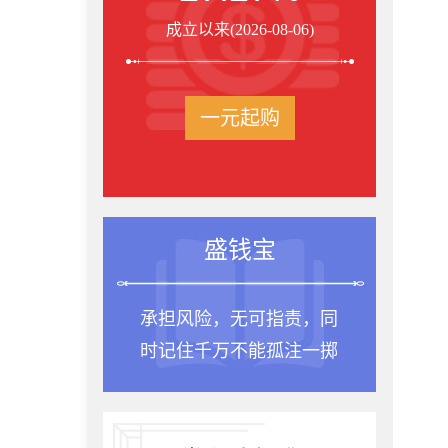
成立以来(2026-08-06)
一元起购
盛钱宝
承担风险，无可指责，同
时记住千万不能孤注一掷