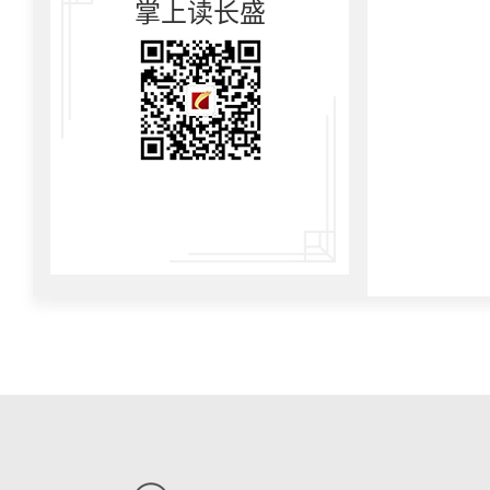
掌上读长盛