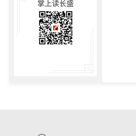
掌上读长盛