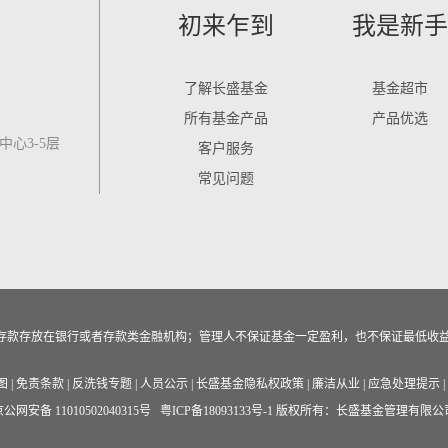
初来乍到
我是新手
了解长盛基金
基金超市
所有基金产品
产品优选
心3-5层
客户服务
常见问题
作为存款存放在银行或者存款类金融机构；管理人不保证基金一定盈利，也不保证最低收
图
|
免责条款
|
反洗钱专题
|
人员公示
|
长盛基金隐私权政策
|
廉洁从业
|
应急处理提示
|
公网安备 11010502040315号
粤ICP备18093133号-1
版权所有：长盛基金管理有限公