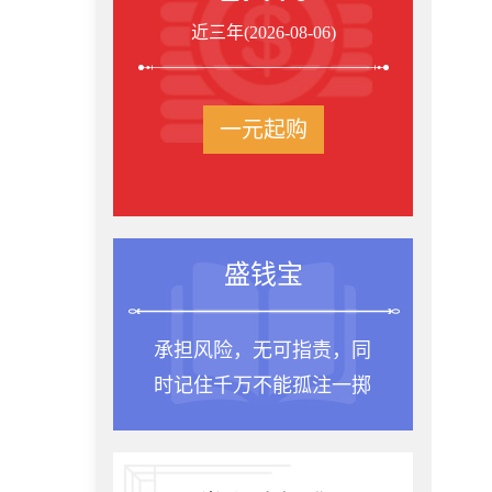
近三年(2026-08-06)
一元起购
盛钱宝
承担风险，无可指责，同
时记住千万不能孤注一掷