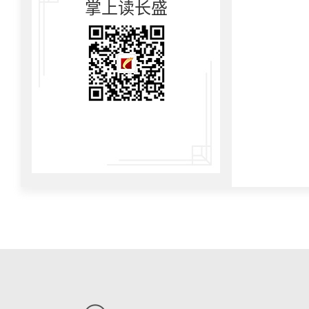
掌上读长盛