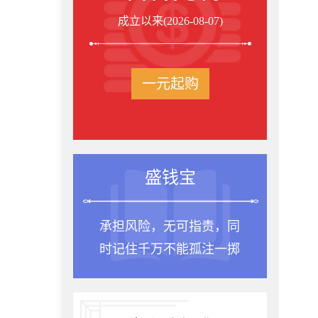
成立以来(2026-08-07)
一元起购
盛钱宝
承担风险，无可指责，同
时记住千万不能孤注一掷