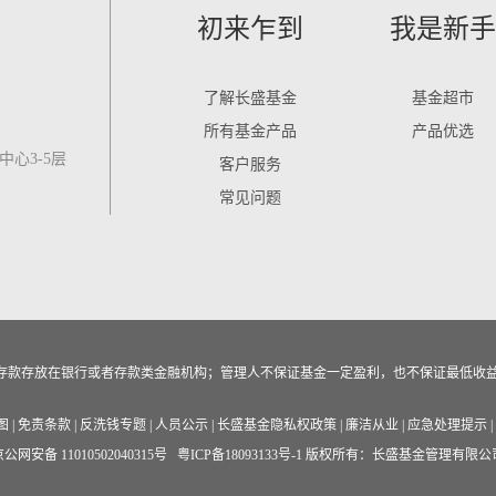
初来乍到
我是新手
了解长盛基金
基金超市
所有基金产品
产品优选
心3-5层
客户服务
常见问题
作为存款存放在银行或者存款类金融机构；管理人不保证基金一定盈利，也不保证最低收
图
|
免责条款
|
反洗钱专题
|
人员公示
|
长盛基金隐私权政策
|
廉洁从业
|
应急处理提示
|
公网安备 11010502040315号
粤ICP备18093133号-1
版权所有：长盛基金管理有限公