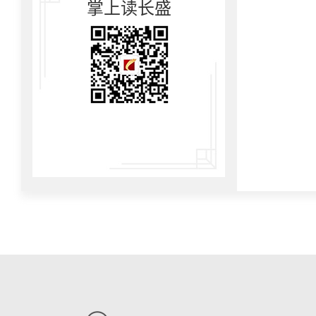
掌上读长盛