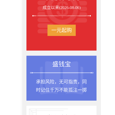
成立以来(2026-08-06)
一元起购
盛钱宝
承担风险，无可指责，同
时记住千万不能孤注一掷