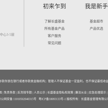
初来乍到
我是新手
了解长盛基金
基金超市
所有基金产品
产品优选
心3-5层
客户服务
常见问题
作为存款存放在银行或者存款类金融机构；管理人不保证基金一定盈利，也不保证最低收
图
|
免责条款
|
反洗钱专题
|
人员公示
|
长盛基金隐私权政策
|
廉洁从业
|
应急处理提示
|
公网安备 11010502040315号
粤ICP备18093133号-1
版权所有：长盛基金管理有限公