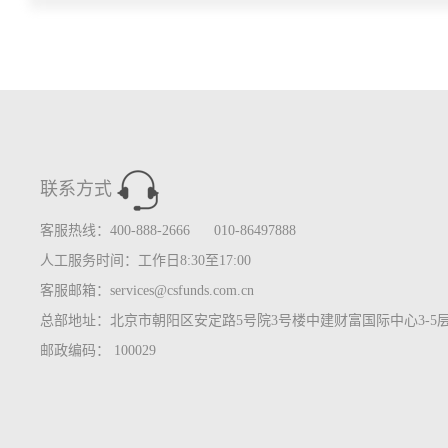
联系方式
客服热线：400-888-2666 010-86497888
人工服务时间：工作日8:30至17:00
客服邮箱：services@csfunds.com.cn
总部地址：北京市朝阳区安定路5号院3号楼中建财富国际中心3-5
邮政编码： 100029