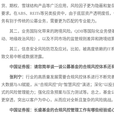
货、期权、雪球结构产品等广泛应用，风险因子更为隐蔽和复
要求。在ABS、REITs等另类投资中，由于底层资产透明度
务有别于传统的公募业务，需要更为匹配的专业能力。
其二，业务国际化带来的跨境风险。QDII等国际化业务
动、地缘政治风险），以及不同市场的监管规则差异和跨境结
其三，信息安全风险防范及应对。比如，被高度依赖的IT
致交易中断或数据泄露。
中国证券报：请您简单谈一谈公募基金的合规风控体系还
张利宁：
行业的高质量发展需要合规风控体系进行不断完
大数据与AI赋能，从“合规风控”向“智慧风控”演进；深化“以
式的风险管理能力；强化应急预案与压力测试等。总之，基金
更穿透，突出以客户为中心，从而应对全新且复杂的风险挑战
中国证券报：长盛基金的合规风控管理工作有哪些经验或