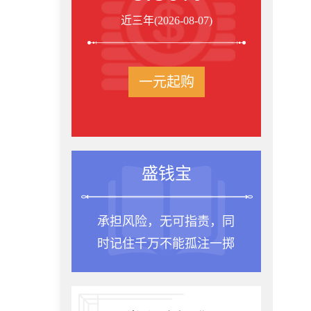
近三年(2026-08-07)
一元起购
盛钱宝
承担风险，无可指责，同
时记住千万不能孤注一掷