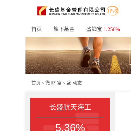
首页
旗下基金
盛钱宝
1.256%
首页
微 财 富
盛·动态
>
>
长盛航天海工
5.36%