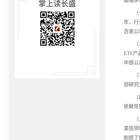
面临多
掌上读长盛
（
年，行
百家公
（
ETF
中部公
（
部研究
（
依赖导
（
某些领
削损了