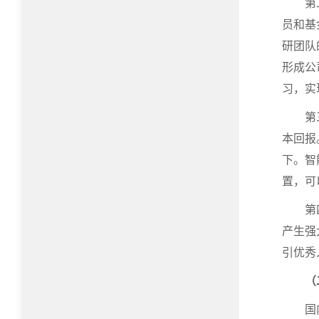
第
员和基
研团队
形成公
习，实
第
本回报
下。智
置，可
第
产生强
引优秀
（
国