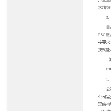
户全生
求精细
3
目
ESG
接要求
技赋能
（
中
1
公
公司需
理结构