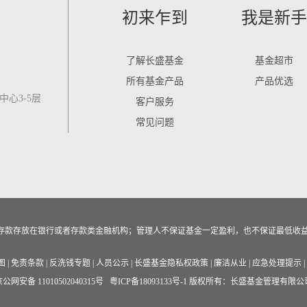
初来乍到
我是新手
了解长盛基金
基金超市
所有基金产品
产品优选
心3-5层
客户服务
常见问题
作为存款存放在银行或者存款类金融机构；管理人不保证基金一定盈利，也不保证最低收
图
|
免责条款
|
反洗钱专题
|
人员公示
|
长盛基金隐私权政策
|
廉洁从业
|
应急处理提示
|
公网安备 11010502040315号
粤ICP备18093133号-1
版权所有：长盛基金管理有限公