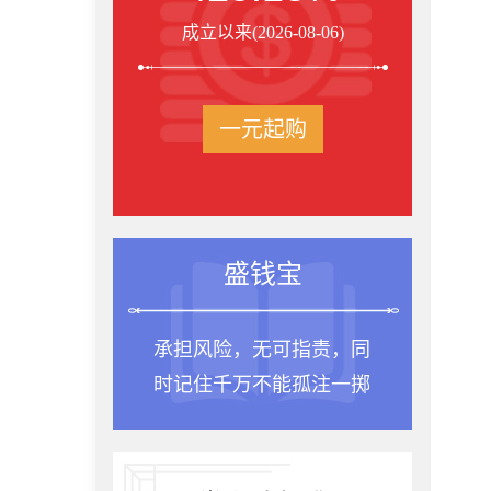
成立以来(2026-08-06)
一元起购
盛钱宝
承担风险，无可指责，同
时记住千万不能孤注一掷