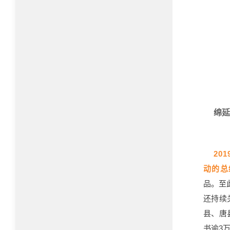
绵延
201
动的总
品。至
还持续
县、唐
书逾3