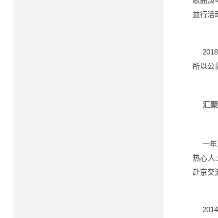
歌曲演
益行活
2018
所以公
汇聚
一年
热心人
赴京交
2014