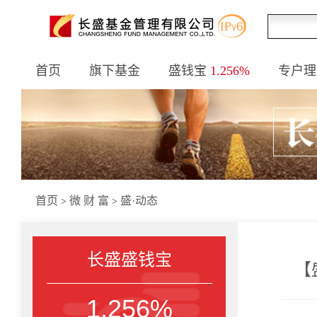
首页
旗下基金
盛钱宝
1.256%
专户理
首页
微 财 富
盛·动态
>
>
长盛盛钱宝
【
1.256%